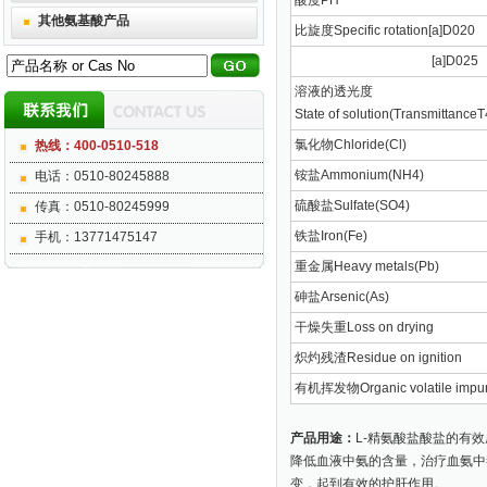
酸度PH
其他氨基酸产品
比旋度Specific rotation[a]D020
[a]D025
溶液的透光度
State of solution(Transmittance
氯化物Chloride(Cl)
热线：400-0510-518
铵盐Ammonium(NH4)
电话：0510-80245888
硫酸盐Sulfate(SO4)
传真：0510-80245999
铁盐Iron(Fe)
手机：13771475147
重金属Heavy metals(Pb)
砷盐Arsenic(As)
干燥失重Loss on drying
炽灼残渣Residue on ignition
有机挥发物Organic volatile impuri
产品用途：
L-精氨酸盐酸盐的有
降低血液中氨的含量，治疗血氨中
变，起到有效的护肝作用。