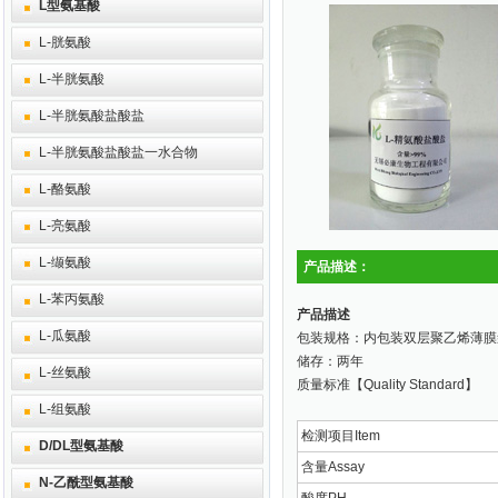
L型氨基酸
L-胱氨酸
L-半胱氨酸
L-半胱氨酸盐酸盐
L-半胱氨酸盐酸盐一水合物
L-酪氨酸
L-亮氨酸
L-缬氨酸
产品描述：
L-苯丙氨酸
产品描述
L-瓜氨酸
包装规格：内包装双层聚乙烯薄膜袋
储存：两年
L-丝氨酸
质量标准【Quality Standard】
L-组氨酸
检测项目Item
D/DL型氨基酸
含量Assay
N-乙酰型氨基酸