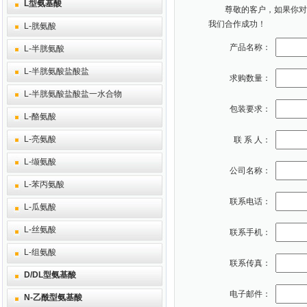
L型氨基酸
尊敬的客户，如果你对本
我们合作成功！
L-胱氨酸
产品名称：
L-半胱氨酸
L-半胱氨酸盐酸盐
求购数量：
L-半胱氨酸盐酸盐一水合物
包装要求：
L-酪氨酸
L-亮氨酸
联 系 人：
L-缬氨酸
公司名称：
L-苯丙氨酸
联系电话：
L-瓜氨酸
L-丝氨酸
联系手机：
L-组氨酸
联系传真：
D/DL型氨基酸
电子邮件：
N-乙酰型氨基酸