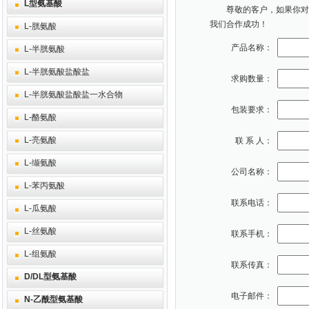
L型氨基酸
尊敬的客户，如果你对本
我们合作成功！
L-胱氨酸
产品名称：
L-半胱氨酸
L-半胱氨酸盐酸盐
求购数量：
L-半胱氨酸盐酸盐一水合物
包装要求：
L-酪氨酸
L-亮氨酸
联 系 人：
L-缬氨酸
公司名称：
L-苯丙氨酸
联系电话：
L-瓜氨酸
L-丝氨酸
联系手机：
L-组氨酸
联系传真：
D/DL型氨基酸
电子邮件：
N-乙酰型氨基酸