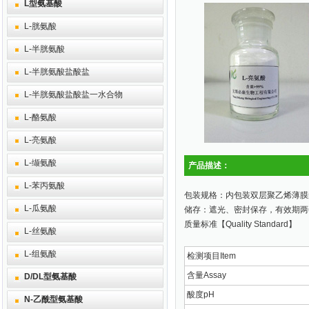
L型氨基酸
L-胱氨酸
L-半胱氨酸
L-半胱氨酸盐酸盐
L-半胱氨酸盐酸盐一水合物
L-酪氨酸
L-亮氨酸
L-缬氨酸
产品描述：
L-苯丙氨酸
包装规格：内包装双层聚乙烯薄膜袋
L-瓜氨酸
储存：遮光、密封保存，有效期两
质量标准【Quality Standard】
L-丝氨酸
L-组氨酸
检测项目Item
含量Assay
D/DL型氨基酸
酸度pH
N-乙酰型氨基酸