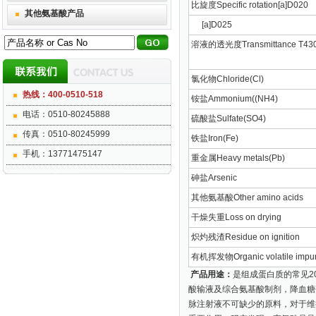
比旋度Specific rotation[a]D020
其他氨基酸产品
[a]D025
溶液的透光度Transmittance T43
氯化物Chloride(Cl)
热线：400-0510-518
铵盐Ammonium((NH4)
电话：0510-80245888
硫酸盐Sulfate(SO4)
传真：0510-80245999
铁盐Iron(Fe)
手机：13771475147
重金属Heavy metals(Pb)
砷盐Arsenic
其他氨基酸Other amino acids
干燥失重Loss on drying
炽灼残渣Residue on ignition
有机挥发物Organic volatile impuri
产品用途：
是组成蛋白质的常见
酸输液及综合氨基酸制剂，降血糖
脉注射液不可缺少的原料，对于维