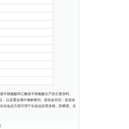
甲基半胱氨酸和乙酰基半胱氨酸生产的主要原料。
症，以及重金属中毒解毒剂。面包改良剂：促进发
 在化妆品方面可用于化妆品的烫发精、防晒霜、生
回