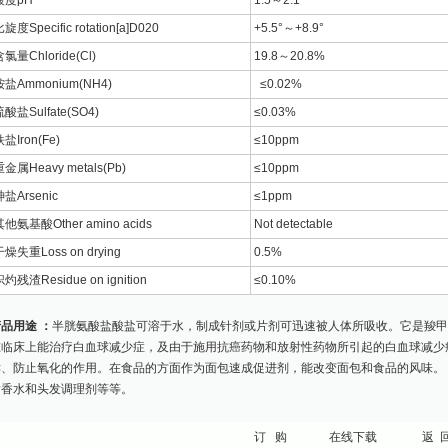
酸度pH
1.5～2.1
旋度Specific rotation[a]D020
+5.5°～+8.9°
氯量Chloride(Cl)
19.8～20.8%
铵盐Ammonium(NH4)
≤0.02%
酸盐Sulfate(SO4)
≤0.03%
盐Iron(Fe)
≤10ppm
金属Heavy metals(Pb)
≤10ppm
盐Arsenic
≤1ppm
他氨基酸Other amino acids
Not detectable
燥失重Loss on drying
0.5%
灼残渣Residue on ignition
≤0.10%
品用途 ：
半胱氨酸盐酸盐可溶于水，制成针剂或片剂可迅速被人体所吸收。它是羧
在临床上能治疗白血球减少症，及由于施用抗癌药物和放射性药物所引起的白血球减少
酵、防止氧化的作用。在食品的方面作为面包速成促进剂，能改变面包和食品的风味。
发香水和头发调理剂等等。
订 购
在线下载
返 