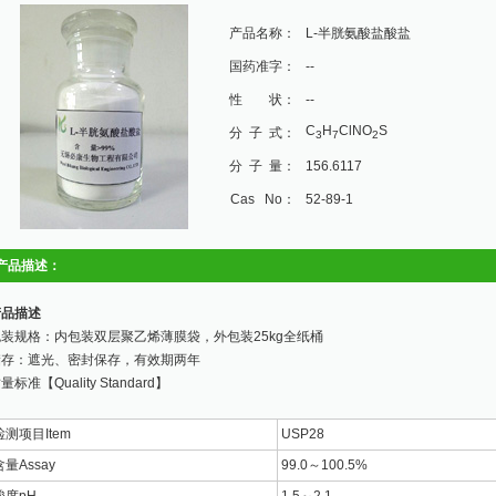
产品名称：
L-半胱氨酸盐酸盐
国药准字：
--
性 状：
--
C
H
ClNO
S
分 子 式：
3
7
2
分 子 量：
156.6117
Cas No：
52-89-1
产品描述：
产品描述
装规格：内包装双层聚乙烯薄膜袋，外包装25kg全纸桶
储存：遮光、密封保存，有效期两年
量标准【Quality Standard】
检测项目Item
USP28
含量Assay
99.0～100.5%