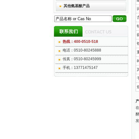
其他氨基酸产品
比
含
硫
热线：400-0510-518
铁
电话：0510-80245888
重
传真：0510-80245999
砷
手机：13771475147
其
干
炽
产