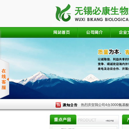
热烈庆贺我公司4台3000氨基