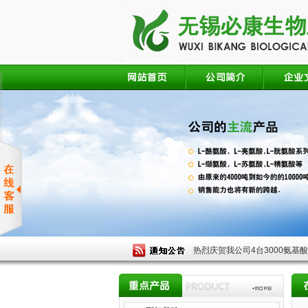
热烈庆贺我公司4台3000氨基