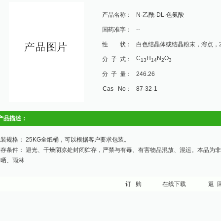
产品名称：
N-乙酰-DL-色氨酸
国药准字：
--
性 状：
白色结晶体或结晶粉末，溶点，20
C
H
N
O
分 子 式：
13
14
2
3
分 子 量：
246.26
Cas No：
87-32-1
产品描述：
装规格： 25KG全纸桶，可以根据客户要求包装。
储存条件： 避光、干燥阴凉处封闭贮存，严禁与有毒、有害物品混放、混运。本品为
日晒、雨淋
订 购
在线下载
返 