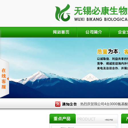
热烈庆贺我公司4台3000氨基