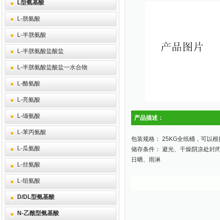
L型氨基酸
L-胱氨酸
L-半胱氨酸
L-半胱氨酸盐酸盐
L-半胱氨酸盐酸盐一水合物
L-酪氨酸
L-亮氨酸
L-缬氨酸
产品描述：
L-苯丙氨酸
包装规格： 25KG全纸桶，可以
L-瓜氨酸
储存条件： 避光、干燥阴凉处封
日晒、雨淋
L-丝氨酸
L-组氨酸
D/DL型氨基酸
N-乙酰型氨基酸