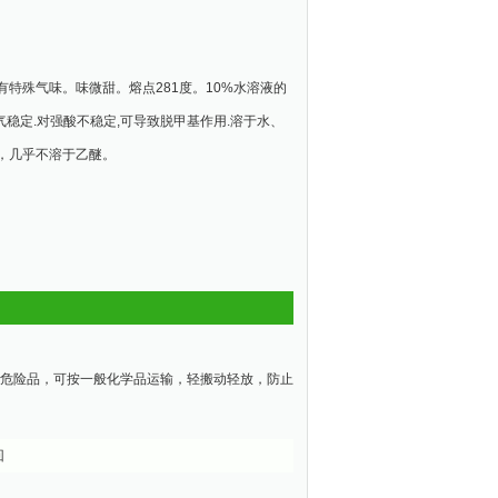
特殊气味。味微甜。熔点281度。10%水溶液的
热及空气稳定.对强酸不稳定,可导致脱甲基作用.溶于水、
，几乎不溶于乙醚。
非危险品，可按一般化学品运输，轻搬动轻放，防止
回