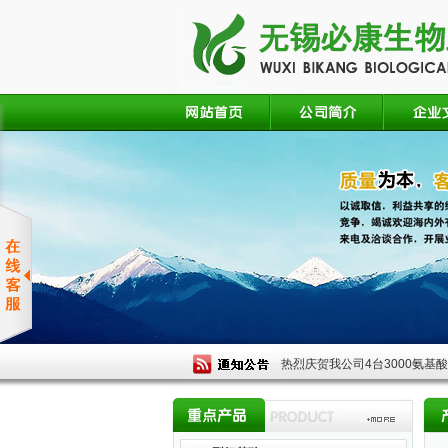
热烈庆贺我公司4台3000氨基