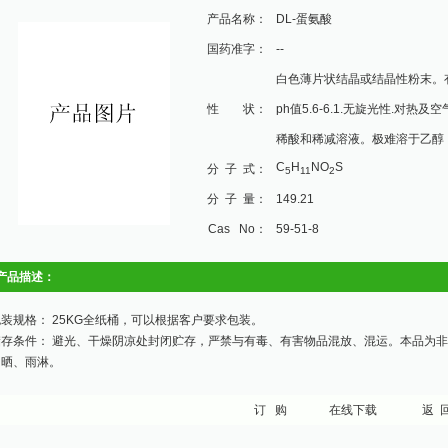
产品名称：
DL-蛋氨酸
国药准字：
--
白色薄片状结晶或结晶性粉末。有
性 状：
ph值5.6-6.1.无旋光性.对
稀酸和稀减溶液。极难溶于乙醇
C
H
NO
S
分 子 式：
5
11
2
分 子 量：
149.21
Cas No：
59-51-8
产品描述：
装规格： 25KG全纸桶，可以根据客户要求包装。
储存条件： 避光、干燥阴凉处封闭贮存，严禁与有毒、有害物品混放、混运。本品为
日晒、雨淋。
订 购
在线下载
返 