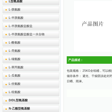
L型氨基酸
L-胱氨酸
L-半胱氨酸
L-半胱氨酸盐酸盐
L-半胱氨酸盐酸盐一水合物
L-酪氨酸
L-亮氨酸
L-缬氨酸
产品描述：
L-苯丙氨酸
包装规格： 25KG全纸桶，可以
L-瓜氨酸
储存条件： 避光、干燥阴凉处封
日晒、雨淋。
L-丝氨酸
L-组氨酸
D/DL型氨基酸
N-乙酰型氨基酸