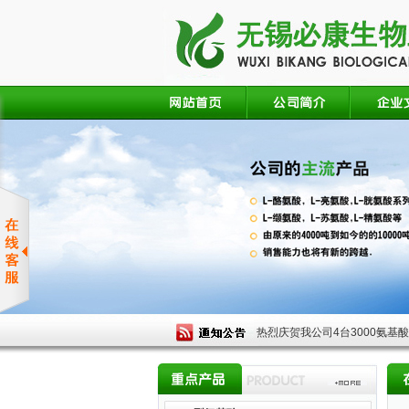
热烈庆贺我公司4台3000氨基