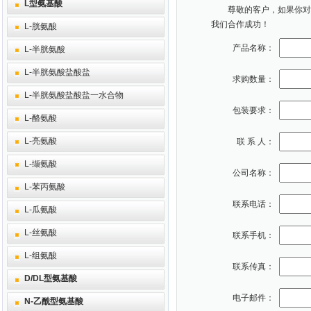
L型氨基酸
尊敬的客户，如果你对本
我们合作成功！
L-胱氨酸
产品名称：
L-半胱氨酸
L-半胱氨酸盐酸盐
求购数量：
L-半胱氨酸盐酸盐一水合物
包装要求：
L-酪氨酸
L-亮氨酸
联 系 人：
L-缬氨酸
公司名称：
L-苯丙氨酸
联系电话：
L-瓜氨酸
L-丝氨酸
联系手机：
L-组氨酸
联系传真：
D/DL型氨基酸
电子邮件：
N-乙酰型氨基酸