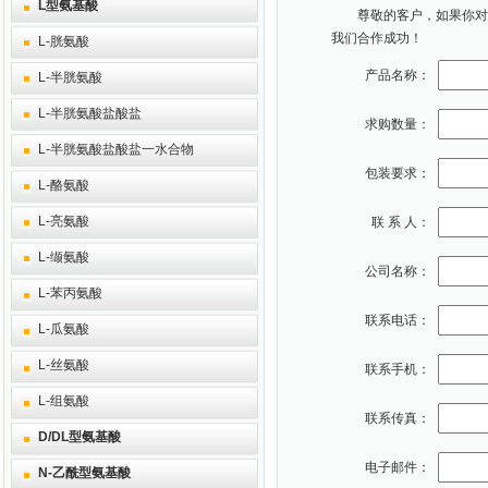
L型氨基酸
尊敬的客户，如果你对本
我们合作成功！
L-胱氨酸
产品名称：
L-半胱氨酸
L-半胱氨酸盐酸盐
求购数量：
L-半胱氨酸盐酸盐一水合物
包装要求：
L-酪氨酸
L-亮氨酸
联 系 人：
L-缬氨酸
公司名称：
L-苯丙氨酸
联系电话：
L-瓜氨酸
L-丝氨酸
联系手机：
L-组氨酸
联系传真：
D/DL型氨基酸
电子邮件：
N-乙酰型氨基酸