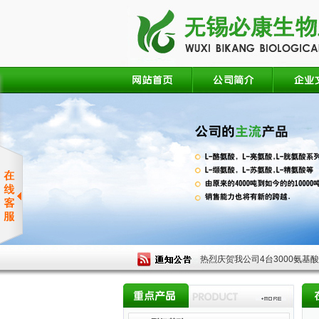
热烈庆贺我公司4台3000氨基