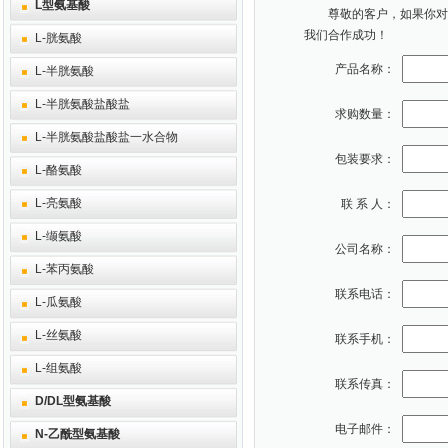
L型氨基酸
尊敬的客户，如果你对本
我们合作成功！
L-胱氨酸
产品名称：
L-半胱氨酸
L-半胱氨酸盐酸盐
求购数量：
L-半胱氨酸盐酸盐一水合物
包装要求：
L-酪氨酸
L-亮氨酸
联 系 人：
L-缬氨酸
公司名称：
L-苯丙氨酸
联系电话：
L-瓜氨酸
L-丝氨酸
联系手机：
L-组氨酸
联系传真：
D/DL型氨基酸
电子邮件：
N-乙酰型氨基酸