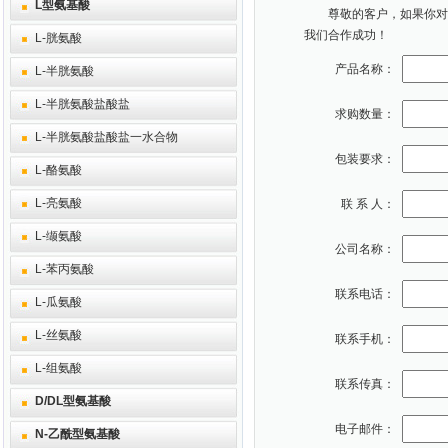
L型氨基酸
尊敬的客户，如果你对本
我们合作成功！
L-胱氨酸
产品名称：
L-半胱氨酸
L-半胱氨酸盐酸盐
求购数量：
L-半胱氨酸盐酸盐一水合物
包装要求：
L-酪氨酸
L-亮氨酸
联 系 人：
L-缬氨酸
公司名称：
L-苯丙氨酸
联系电话：
L-瓜氨酸
L-丝氨酸
联系手机：
L-组氨酸
联系传真：
D/DL型氨基酸
电子邮件：
N-乙酰型氨基酸