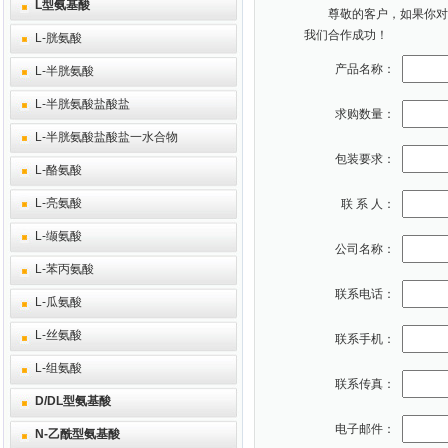
L型氨基酸
尊敬的客户，如果你对本
我们合作成功！
L-胱氨酸
产品名称：
L-半胱氨酸
L-半胱氨酸盐酸盐
求购数量：
L-半胱氨酸盐酸盐一水合物
包装要求：
L-酪氨酸
L-亮氨酸
联 系 人：
L-缬氨酸
公司名称：
L-苯丙氨酸
联系电话：
L-瓜氨酸
L-丝氨酸
联系手机：
L-组氨酸
联系传真：
D/DL型氨基酸
电子邮件：
N-乙酰型氨基酸