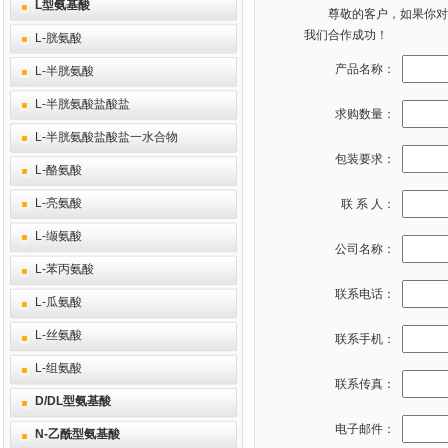
L型氨基酸
尊敬的客户，如果你对本
我们合作成功！
L-胱氨酸
产品名称：
L-半胱氨酸
L-半胱氨酸盐酸盐
求购数量：
L-半胱氨酸盐酸盐一水合物
包装要求：
L-酪氨酸
L-亮氨酸
联 系 人：
L-缬氨酸
公司名称：
L-苯丙氨酸
联系电话：
L-瓜氨酸
L-丝氨酸
联系手机：
L-组氨酸
联系传真：
D/DL型氨基酸
电子邮件：
N-乙酰型氨基酸