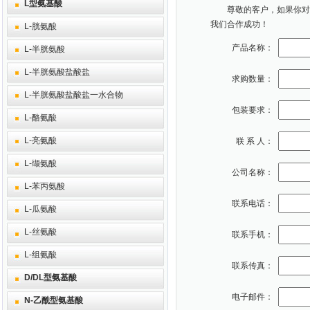
L型氨基酸
尊敬的客户，如果你对本
我们合作成功！
L-胱氨酸
产品名称：
L-半胱氨酸
L-半胱氨酸盐酸盐
求购数量：
L-半胱氨酸盐酸盐一水合物
包装要求：
L-酪氨酸
L-亮氨酸
联 系 人：
L-缬氨酸
公司名称：
L-苯丙氨酸
联系电话：
L-瓜氨酸
L-丝氨酸
联系手机：
L-组氨酸
联系传真：
D/DL型氨基酸
电子邮件：
N-乙酰型氨基酸