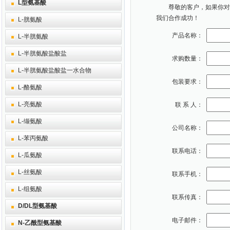
L型氨基酸
尊敬的客户，如果你对本
我们合作成功！
L-胱氨酸
产品名称：
L-半胱氨酸
L-半胱氨酸盐酸盐
求购数量：
L-半胱氨酸盐酸盐一水合物
包装要求：
L-酪氨酸
L-亮氨酸
联 系 人：
L-缬氨酸
公司名称：
L-苯丙氨酸
联系电话：
L-瓜氨酸
L-丝氨酸
联系手机：
L-组氨酸
联系传真：
D/DL型氨基酸
电子邮件：
N-乙酰型氨基酸