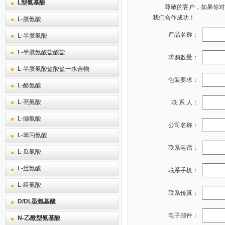
L型氨基酸
尊敬的客户，如果你对本
我们合作成功！
L-胱氨酸
产品名称：
L-半胱氨酸
L-半胱氨酸盐酸盐
求购数量：
L-半胱氨酸盐酸盐一水合物
包装要求：
L-酪氨酸
L-亮氨酸
联 系 人：
L-缬氨酸
公司名称：
L-苯丙氨酸
联系电话：
L-瓜氨酸
L-丝氨酸
联系手机：
L-组氨酸
联系传真：
D/DL型氨基酸
电子邮件：
N-乙酰型氨基酸