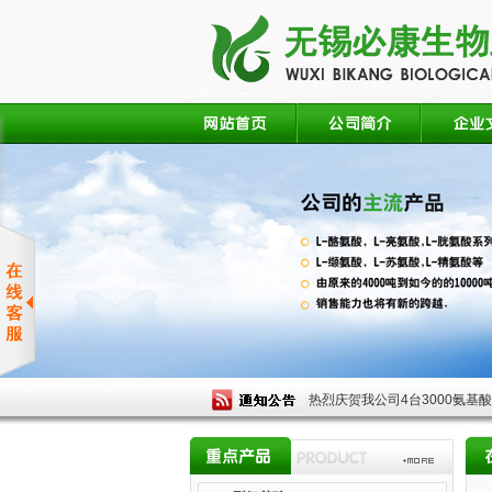
热烈庆贺我公司4台3000氨基