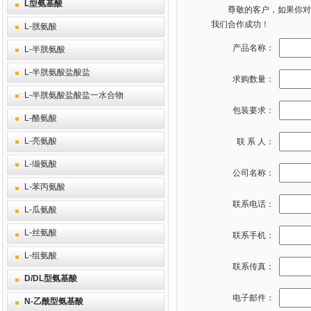
L型氨基酸
尊敬的客户，如果你对本
我们合作成功！
L-胱氨酸
产品名称：
L-半胱氨酸
L-半胱氨酸盐酸盐
求购数量：
L-半胱氨酸盐酸盐一水合物
包装要求：
L-酪氨酸
L-亮氨酸
联 系 人：
L-缬氨酸
公司名称：
L-苯丙氨酸
联系电话：
L-瓜氨酸
L-丝氨酸
联系手机：
L-组氨酸
联系传真：
D/DL型氨基酸
电子邮件：
N-乙酰型氨基酸